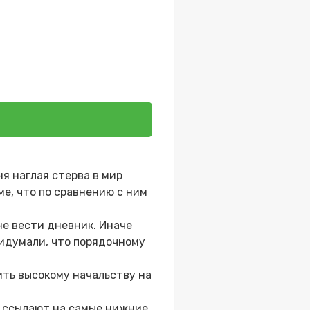
я наглая стерва в мир
е, что по сравнению с ним
не вести дневник. Иначе
ридумали, что порядочному
дить высокому начальству на
ь ссылают на самые нижние