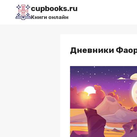
Перейти
cupbooks.ru
к
Книги онлайн
содержимому
Дневники Фаора