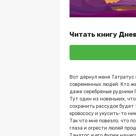
Читать книгу Днев
Вот дёрнул меня Татратус 
современных людей. Кто же
даже серебряные рудники 
Тут один из новеньких, чт
сохранить рассудок будет 
кровососу и укусить-то ник
Так что мне повезло, что по
глаза и огрести люлей прощ
Танатос и его фурии нашег