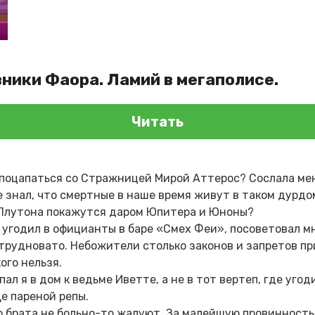
ники Фаора. Ламий в мегаполисе.
Читать
поцапаться со Стражницей Мирой Аттерос? Сослала мен
 знал, что смертные в наше время живут в таком дурдом
Плутона покажутся даром Юпитера и Юноны?
о угодил в официанты в баре «Смех Феи», посоветовал м
трудновато. Небожители столько законов и запретов п
ого нельзя.
пал я в дом к ведьме Иветте, а не в тот вертеп, где уго
е пареной репы.
о брата не больно-то жалуют. За малейшую провинност