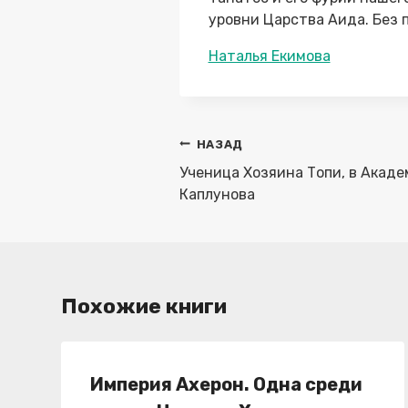
уровни Царства Аида. Без п
Метки
Наталья Екимова
записи:
Навигация
НАЗАД
по
Ученица Хозяина Топи, в Акад
записям
Каплунова
Похожие книги
Империя Ахерон. Одна среди