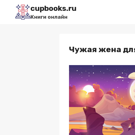
Перейти
cupbooks.ru
к
Книги онлайн
содержимому
Чужая жена дл