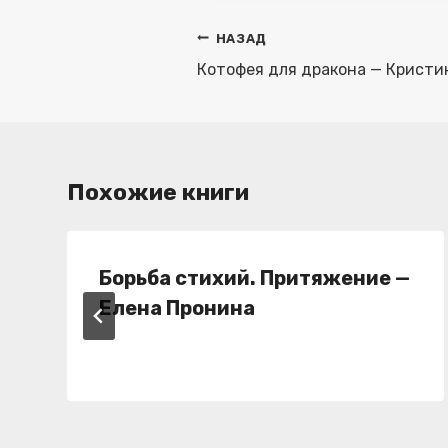
Навигация
НАЗАД
по
Котофея для дракона — Крист
записям
Похожие книги
Борьба стихий. Притяжение —
Елена Пронина