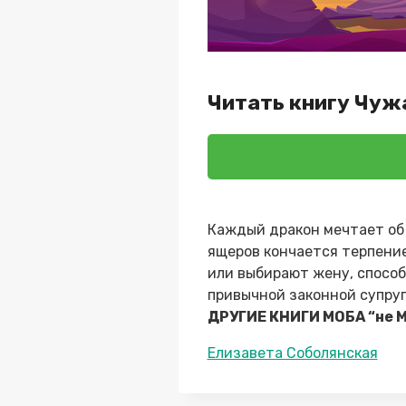
Читать книгу Чуж
Каждый дракон мечтает об 
ящеров кончается терпение
или выбирают жену, способ
привычной законной супруг
ДРУГИЕ КНИГИ МОБА “не М
Метки
Елизавета Соболянская
записи: