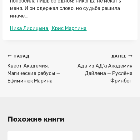
попросила лишь об одном: никогда не искать
меня. И он сдержал слово, но судьба решила
иначе…
Метки
Ника Лисицына , Крис Мартина
записи:
Навигация
НАЗАД
ДАЛЕЕ
по
Квест Академия.
Ада из АД’a Академия
записям
Магические ребусы —
Дайлена — Руслёна
Ефиминюк Марина
Фринбот
Похожие книги