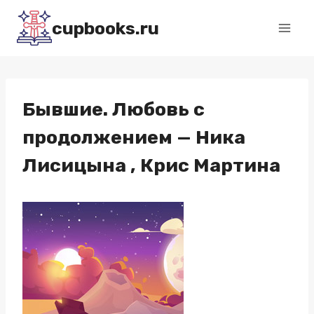
Перейти
cupbooks.ru
к
содержимому
Бывшие. Любовь с
продолжением — Ника
Лисицына , Крис Мартина