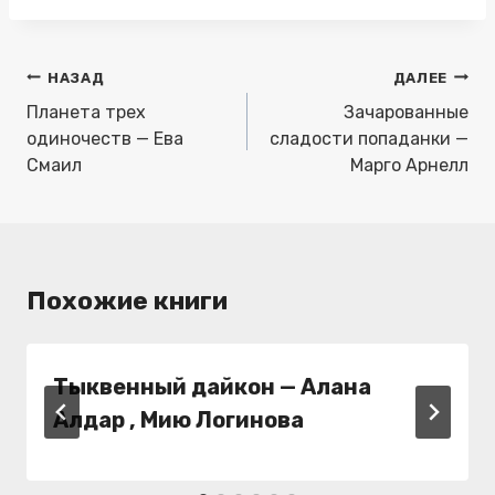
записи:
Навигация
НАЗАД
ДАЛЕЕ
по
Планета трех
Зачарованные
записям
одиночеств — Ева
сладости попаданки —
Смаил
Марго Арнелл
Похожие книги
Тыквенный дайкон — Алана
Алдар , Мию Логинова