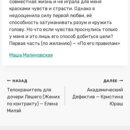
совместная жизнь и не играла для меня
красками чувств и страсти. Однако я
недооценила силу первой любви, её
способность затуманивать разум и кружить
голову. Но что если чувства проснулись только
у меня и это лишь его способ добиться цели?
Первая часть (по желанию) — «По его правилам»
Метки
Маша Малиновская
записи:
Навигация
НАЗАД
ДАЛЕЕ
по
Телохранитель для
Академический
записям
дочери Лешего (Жених
Дефектив — Кристина
по контракту) — Елена
Юраш
Милэй