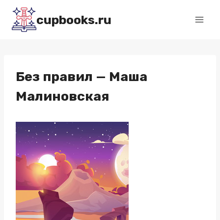
Перейти
cupbooks.ru
к
содержимому
Без правил — Маша
Малиновская