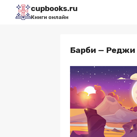
Перейти
cupbooks.ru
к
Книги онлайн
содержимому
Барби — Реджи