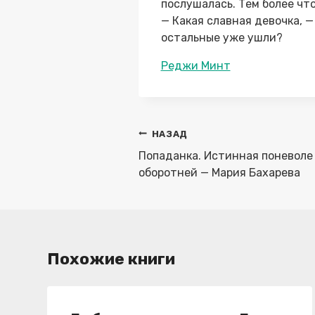
послушалась. Тем более что
— Какая славная девочка, —
остальные уже ушли?
Метки
Реджи Минт
записи:
Навигация
НАЗАД
по
Попаданка. Истинная поневоле
записям
оборотней — Мария Бахарева
Похожие книги