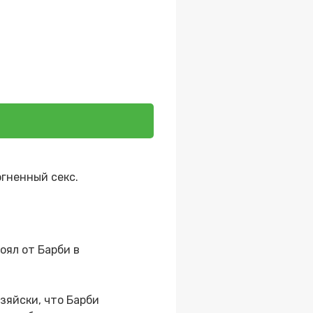
огненный секс.
оял от Барби в
зяйски, что Барби