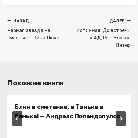
записи:
Навигация
НАЗАД
ДАЛЕЕ
по
Черная звезда на
Истинная. До встречи
записям
счастье — Лина Люче
в АДДУ — Вольна
Ветер
Похожие книги
Блин в сметанке, а Танька в
баньке! — Андреас Попандопулос