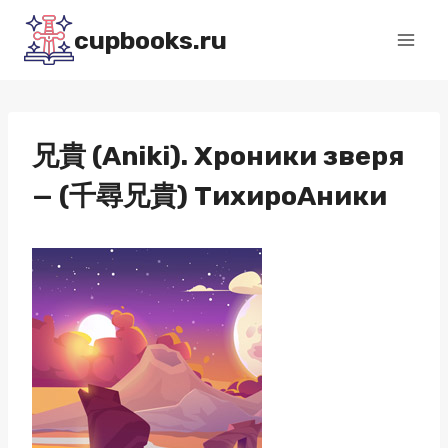
Перейти
cupbooks.ru
к
содержимому
兄貴 (Aniki). Хроники зверя
— (千尋兄貴) ТихироАники