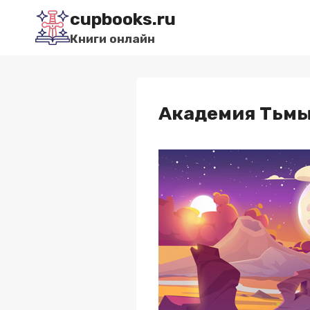
Перейти
cupbooks.ru
к
Книги онлайн
содержимому
Академия Тьмы 