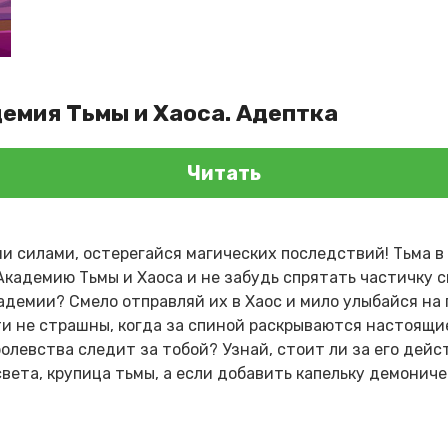
демия Тьмы и Хаоса. Адептка
Читать
и силами, остерегайся магических последствий! Тьма в
кадемию Тьмы и Хаоса и не забудь спрятать частичку с
демии? Смело отправляй их в Хаос и мило улыбайся на
и не страшны, когда за спиной раскрываются настоящи
левства следит за тобой? Узнай, стоит ли за его дейс
вета, крупица тьмы, а если добавить капельку демониче