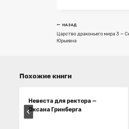
записи:
Навигация
НАЗАД
по
Царство драконьего мира 3 — С
записям
Юрьевна
Похожие книги
Невеста для ректора —
Оксана Гринберга