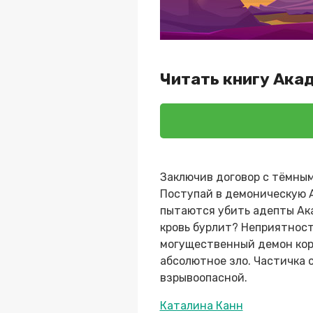
Читать книгу Ака
Заключив договор с тёмным
Поступай в демоническую А
пытаются убить адепты Ака
кровь бурлит? Неприятност
могущественный демон коро
абсолютное зло. Частичка с
взрывоопасной.
Метки
Каталина Канн