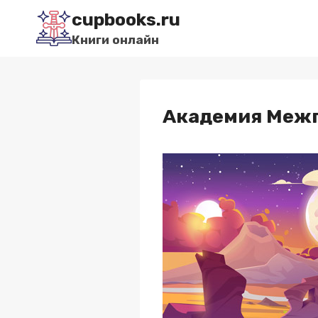
Перейти
cupbooks.ru
к
Книги онлайн
содержимому
Академия Межг