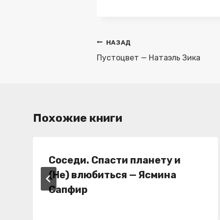
записи:
Навигация
НАЗАД
по
Пустоцвет — Натаэль Зика
записям
Похожие книги
Соседи. Спасти планету и
(Не) влюбиться — Ясмина
Сапфир